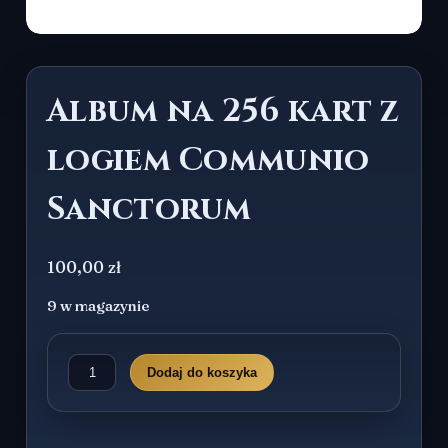
Album na 256 kart z
logiem Communio
Sanctorum
100,00
zł
9 w magazynie
ilość
Dodaj do koszyka
Album
na
256