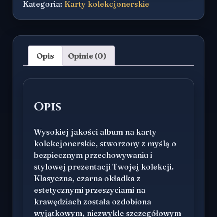
Kategoria:
Karty kolekcjonerskie
kart
z
logiem
Communio
Sanctorum
Opis
Opinie (0)
Opis
Wysokiej jakości album na karty
kolekcjonerskie, stworzony z myślą o
bezpiecznym przechowywaniu i
stylowej prezentacji Twojej kolekcji.
Klasyczna, czarna okładka z
estetycznymi przeszyciami na
krawędziach została ozdobiona
wyjątkowym, niezwykle szczegółowym