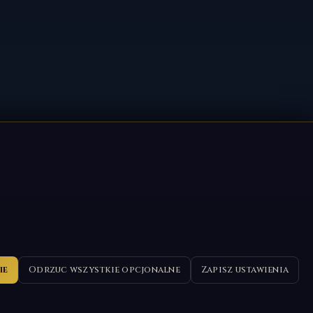
ie
Odrzuc wszystkie opcjonalne
Zapisz ustawienia