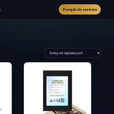
k
Przejdz do serwisu