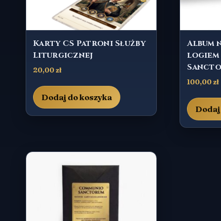
Karty CS Patroni Służby
Album n
Liturgicznej
logiem
Sanct
20,00
zł
100,00
zł
Dodaj do koszyka
Dodaj