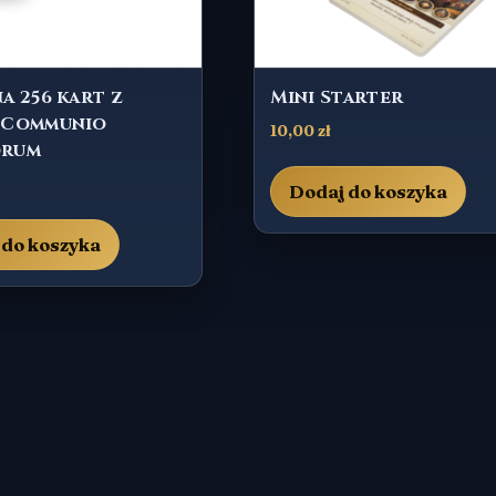
a 256 kart z
Mini Starter
 Communio
10,00
zł
orum
Dodaj do koszyka
 do koszyka