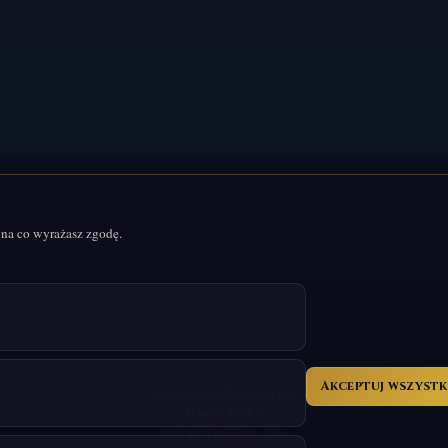
 na co wyrażasz zgodę.
Akceptuj wszystk
Communio Sanctorum
Karol Zinka
tel:
48 793 564 725