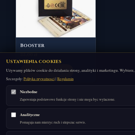
Booster
25,00
zł
Ustawienia cookies
Używamy plików cookie do działania strony, analityki i marketingu. Wybierz,
Dodaj do koszyka
Szczegoly:
Polityka prywatnosci
|
Regulamin
Niezbedne
Zapewniaja podstawowe funkcje strony i nie moga byc wylaczone.
Analityczne
Pomagaja nam mierzyc ruch i ulepszac serwis.